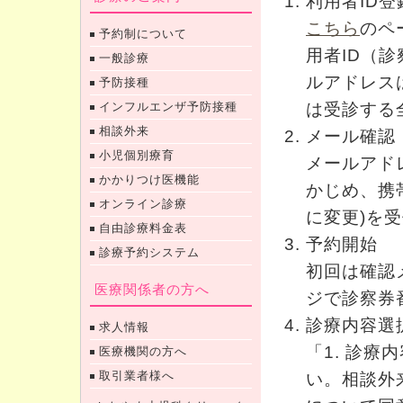
利用者ID登
こちら
のペ
予約制について
用者ID（
一般診療
ルアドレス
予防接種
インフルエンザ予防接種
は受診する
相談外来
メール確認
小児個別療育
メールアド
かかりつけ医機能
かじめ、携帯メ
オンライン診療
に変更)を
自由診療料金表
予約開始
診療予約システム
初回は確認
医療関係者の方へ
ジで診察券
診療内容選
求人情報
「1. 診
医療機関の方へ
取引業者様へ
い。相談外