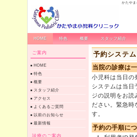
かたやま
HOME
特色
概要
スタッフ紹介
ご案内
予約システム
HOME
当院の診療は
特色
小児科は当日の
概要
システムは当日
スタッフ紹介
ジの説明をお読
アクセス
ださい。緊急時
よくあるご質問
す。
以前のお知らせ
最新情報
予約の手順に
診療のご案内