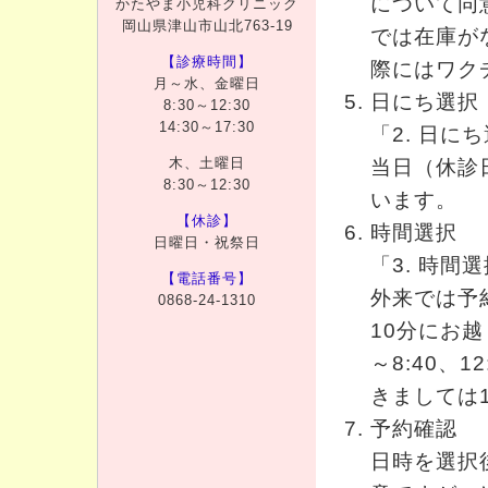
について同
かたやま小児科クリニック
岡山県津山市山北763-19
では在庫が
【診療時間】
際にはワク
月～水、金曜日
日にち選択
8:30～12:30
14:30～17:30
「2. 日
木、土曜日
当日（休診
8:30～12:30
います。
【休診】
時間選択
日曜日・祝祭日
「3. 時
【電話番号】
外来では予
0868-24-1310
10分にお越
～8:40、1
きましては1
予約確認
日時を選択