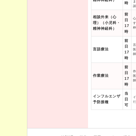
精神神経科）
時
前
相談外来（心
日
理）（小児科・
17
精神神経科）
時
前
日
言語療法
17
時
前
日
作業療法
17
時
当
インフルエンザ
日
予防接種
可