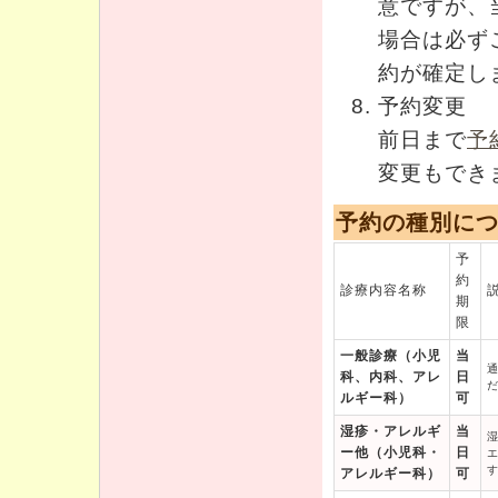
意ですが、
場合は必ず
約が確定し
予約変更
前日まで
予
変更もでき
予約の種別に
予
約
診療内容名称
期
限
一般診療（小児
当
科、内科、アレ
日
ルギー科）
可
湿疹・アレルギ
当
ー他（小児科・
日
アレルギー科）
可