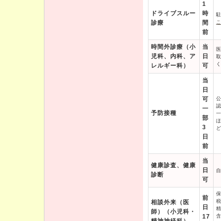
1
ドライブスルー
時
診療
間
前
時間外診療（小
当
児科、内科、ア
日
レルギー科）
可
当
日
可
一
予防接種
部
3
日
前
当
健康診査、健康
日
診断
可
前
相談外来（医
日
師）（小児科・
17