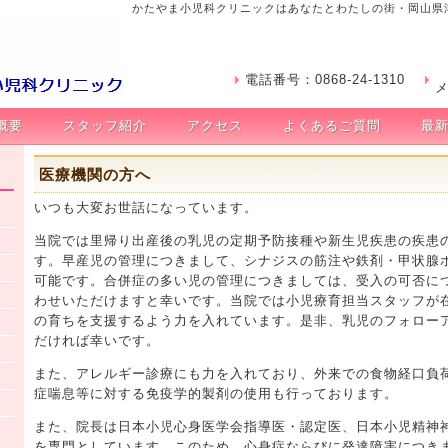
かたやま小児科クリニックはあなたとわたしの街・岡山県
電話番号：0868-24-1310
メ
概要
スタッフ紹介
アクセス
よくあるご質問
最
医療機関の方へ
いつも大変お世話になっています。
当院では里帰り出産後の乳児の定期予防接種や新生児疾患の疾患
す。早産児の管理につきまして、シナジスの筋注や鉄剤・甲状腺
可能です。合併症の多い児の管理につきましては、受入の可否に
わせいただけますと幸いです。当院では小児療育担当スタッフが
の育ちを支援するよう力を入れています。是非、乳児のフォロー
だければ幸いです。
また、アレルギー診療にも力を入れており、外来での食物経口負
症喘息等に対する免疫学的製剤の使用も行っております。
また、院長は日本小児心身医学会指導医・認定医、日本小児精神
を専門としています。このため、心身症ならびに発達障害につき