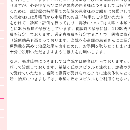
りますが、心身症ならびに発達障害の患者様につきましては時間
るために一般診療の時間帯での初診の患者様のご紹介はお受けし
の患者様には月曜日から水曜日のお昼12時半にご来院いただき、
をかけて、診察・評価を行っており、再診については火曜・水曜
もに30分程度の診察としています。初診時の診察には、11000
費を設定しております。選定療養費を設定することで、医療に依
り治療効果も高まっております。当院を心身症の患者さんにご紹
療動機を高めて治療効果を出すために、お手間を取らせてしまい
十分ご説明いただきますようご協力をお願いします。
なお、発達障害につきましては当院では療育は行っておりますが
頼して診療しております。希望ヶ丘ホスピタルと連携し、診療や
で受けていただき、当院で療育が受けられるように連携体制をと
断・治療につきましては、希望ヶ丘ホスピタルもご利用ください