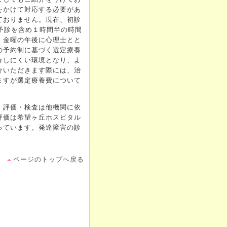
をかけて対応する必要があ
ておりません。現在、初診
予診を含め１時間半の時間
・金曜の午後に心理士とと
円の予約制に基づく選定療養
存しにくい環境となり、よ
介いただきます際には、治
ますが選定療養費について
、評価・検査は他機関に依
評価は希望ヶ丘ホスピタル
っています。発達障害の診
。
ページのトップへ戻る