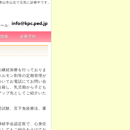
津山市山北で元気に診療中です。
ール:
新情報
診療予約
の継続加療を行っておりま
ホルモン剤等の定期管理が
ついてお電話にてお問い合
在籍し、乳児期から子ども
アップ先としてご紹介いた
荷試験、舌下免疫療法、重
神経学会認定医で、心身症
ましてもご紹介をうけてお