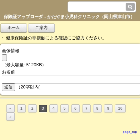
保険証アップローダ - かたやま小児科クリニック（岡山県津山市）
・ 健康保険証の非接触による確認にご協力ください。
画像情報
（最大容量: 5120KB）
お名前
（20字以内）
«
1
2
3
4
5
6
7
8
9
10
»
page_top