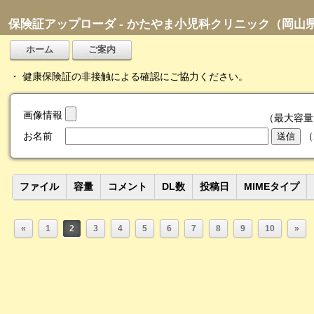
保険証アップローダ - かたやま小児科クリニック（岡山
・ 健康保険証の非接触による確認にご協力ください。
画像情報
（最大容量: 
お名前
（
ファイル
容量
コメント
DL数
投稿日
MIMEタイプ
«
1
2
3
4
5
6
7
8
9
10
»